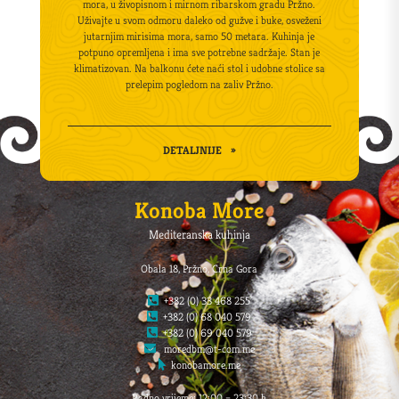
mora, u živopisnom i mirnom ribarskom gradu Pržno.
Uživajte u svom odmoru daleko od gužve i buke, osveženi
jutarnjim mirisima mora, samo 50 metara. Kuhinja je
potpuno opremljena i ima sve potrebne sadržaje. Stan je
klimatizovan. Na balkonu ćete naći stol i udobne stolice sa
prelepim pogledom na zaliv Pržno.
DETALJNIJE
»
Konoba More
Mediteranska kuhinja
Obala 18, Pržno, Crna Gora
+382 (0) 33 468 255
+382 (0) 68 040 579
+382 (0) 69 040 579
moredbm@t-com.me
konobamore.me
Radno vrijeme: 12:00 – 23:30 h