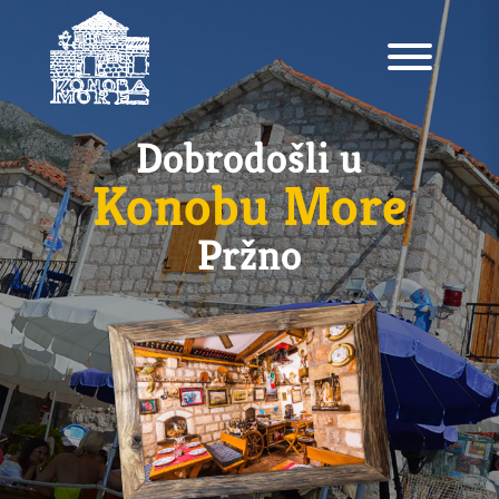
Dobrodošli u
Konobu More
Pržno