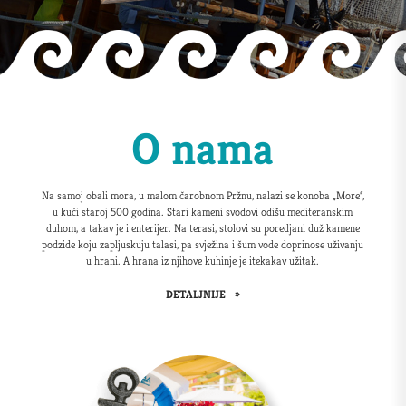
O nama
Na samoj obali mora, u malom čarobnom Pržnu, nalazi se konoba „More“,
u kući staroj 500 godina. Stari kameni svodovi odišu mediteranskim
duhom, a takav je i enterijer. Na terasi, stolovi su poredjani duž kamene
podzide koju zapljuskuju talasi, pa svježina i šum vode doprinose uživanju
u hrani. A hrana iz njihove kuhinje je itekakav užitak.
DETALJNIJE
»